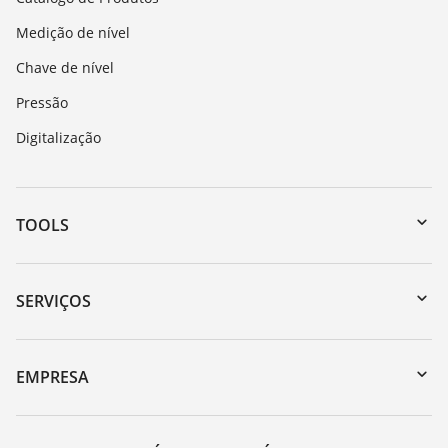
Medição de nível
Chave de nível
Pressão
Digitalização
TOOLS
Downloads
Busca por número de série
SERVIÇOS
myVEGA
Retorno do dispositivo
DTM Collection/PACTware
Suporte
EMPRESA
Busca
Lista de resistência
Sobre a VEGA
Constantes dielétricas