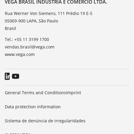
Contato
VEGA BRASIL INDÚSTRIA E COMÉRCIO LTDA.
TeamViewer
Noticias
Rua Werner Von Siemens, 111 Prédio 19 E-5
05069-900 LAPA, São Paulo
Imprensa
Brasil
Blog
Tel.: +55 11 3199 1700
vendas.brasil@vega.com
www.vega.com
General Terms and Conditions
Imprint
Data protection information
Sistema de denúncia de irregularidades