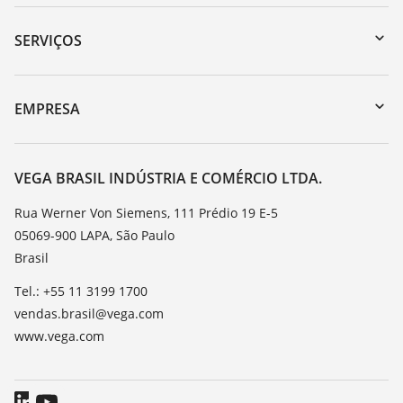
Downloads
Busca por número de série
SERVIÇOS
myVEGA
Retorno do dispositivo
DTM Collection/PACTware
Suporte
EMPRESA
Busca
Lista de resistência
Sobre a VEGA
Constantes dielétricas
Contato
VEGA BRASIL INDÚSTRIA E COMÉRCIO LTDA.
TeamViewer
Noticias
Rua Werner Von Siemens, 111 Prédio 19 E-5
05069-900 LAPA, São Paulo
Imprensa
Brasil
Blog
Tel.: +55 11 3199 1700
vendas.brasil@vega.com
www.vega.com