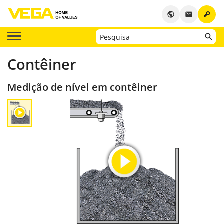
key
public
email
Contêiner
Medição de nível em contêiner