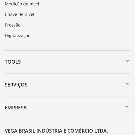
Medição de nível
Chave de nível
Pressão
Digitalização
TOOLS
Downloads
Busca por número de série
SERVIÇOS
myVEGA
Retorno do dispositivo
DTM Collection/PACTware
Suporte
EMPRESA
Busca
Lista de resistência
Sobre a VEGA
Constantes dielétricas
Contato
VEGA BRASIL INDÚSTRIA E COMÉRCIO LTDA.