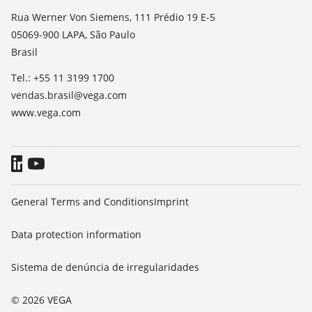
TeamViewer
Noticias
Rua Werner Von Siemens, 111 Prédio 19 E-5
05069-900 LAPA, São Paulo
Imprensa
Brasil
Blog
Tel.: +55 11 3199 1700
vendas.brasil@vega.com
www.vega.com
General Terms and Conditions
Imprint
Data protection information
Sistema de denúncia de irregularidades
© 2026 VEGA