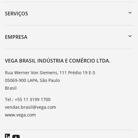
Downloads
Busca por número de série
SERVIÇOS
myVEGA
Retorno do dispositivo
DTM Collection/PACTware
Suporte
EMPRESA
Busca
Lista de resistência
Sobre a VEGA
Constantes dielétricas
Contato
VEGA BRASIL INDÚSTRIA E COMÉRCIO LTDA.
TeamViewer
Noticias
Rua Werner Von Siemens, 111 Prédio 19 E-5
05069-900 LAPA, São Paulo
Imprensa
Brasil
Blog
Tel.: +55 11 3199 1700
vendas.brasil@vega.com
www.vega.com