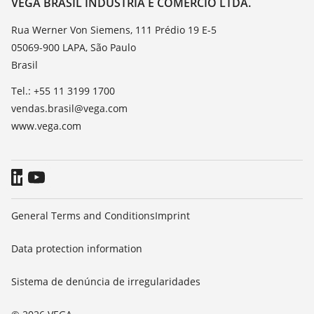
VEGA BRASIL INDÚSTRIA E COMÉRCIO LTDA.
TeamViewer
Noticias
Rua Werner Von Siemens, 111 Prédio 19 E-5
05069-900 LAPA, São Paulo
Imprensa
Brasil
Blog
Tel.: +55 11 3199 1700
vendas.brasil@vega.com
www.vega.com
General Terms and Conditions
Imprint
Data protection information
Sistema de denúncia de irregularidades