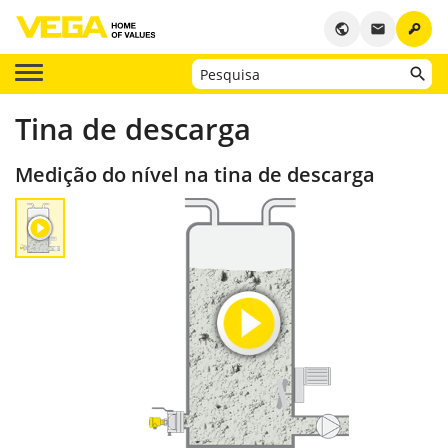
key
public
email
Tina de descarga
Medição do nível na tina de descarga