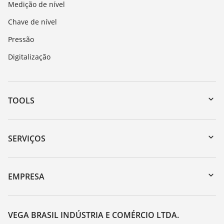
Medição de nível
Chave de nível
Pressão
Digitalização
TOOLS
Downloads
Busca por número de série
SERVIÇOS
myVEGA
Retorno do dispositivo
DTM Collection/PACTware
Suporte
EMPRESA
Busca
Lista de resistência
Sobre a VEGA
Constantes dielétricas
Contato
VEGA BRASIL INDÚSTRIA E COMÉRCIO LTDA.