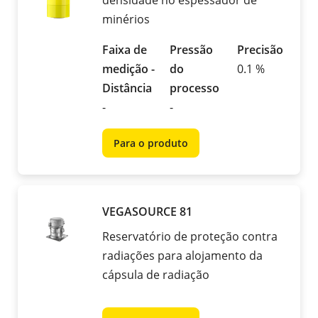
densidade no espessador de
minérios
Faixa de
Pressão
Precisão
medição -
do
0.1 %
Distância
processo
-
-
Para o produto
VEGASOURCE 81
Reservatório de proteção contra
radiações para alojamento da
cápsula de radiação