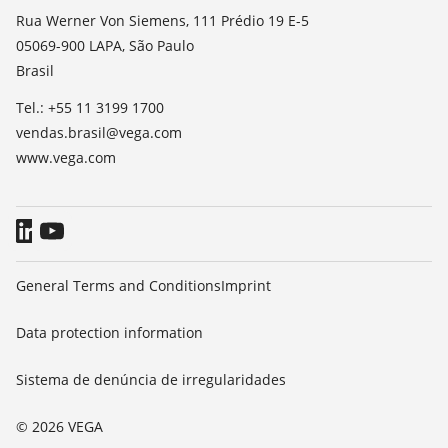
TeamViewer
Noticias
Rua Werner Von Siemens, 111 Prédio 19 E-5
05069-900 LAPA, São Paulo
Imprensa
Brasil
Blog
Tel.: +55 11 3199 1700
vendas.brasil@vega.com
www.vega.com
General Terms and Conditions
Imprint
Data protection information
Sistema de denúncia de irregularidades
© 2026 VEGA