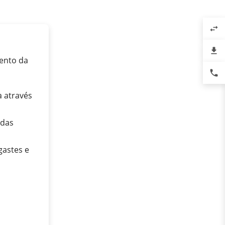
swap_horiz
file_download
ento da
phone
a através
 das
gastes e