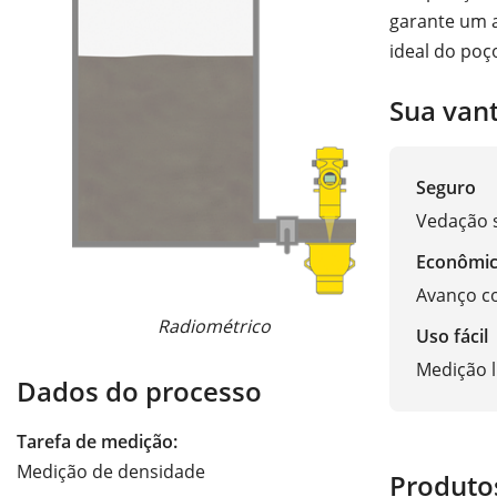
garante um a
ideal do poç
Sua van
Seguro
Vedação 
Econômi
Avanço c
Radiométrico
Pressão d
Uso fácil
Medição l
Dados do processo
Tarefa de medição:
Medição de densidade
Produto