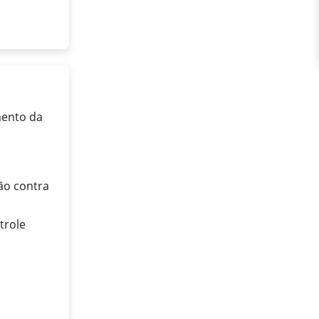
mento da
ão contra
trole