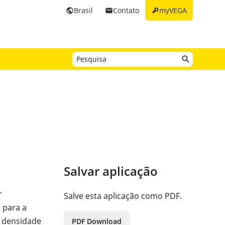
key
Brasil
Contato
myVEGA
public
email
Salvar aplicação
r
Salve esta aplicação como PDF.
 para a
 densidade
PDF Download