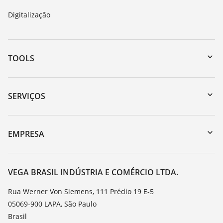
Digitalização
TOOLS
Downloads
Busca por número de série
SERVIÇOS
myVEGA
Retorno do dispositivo
DTM Collection/PACTware
Suporte
EMPRESA
Busca
Lista de resistência
Sobre a VEGA
Constantes dielétricas
Contato
VEGA BRASIL INDÚSTRIA E COMÉRCIO LTDA.
TeamViewer
Noticias
Rua Werner Von Siemens, 111 Prédio 19 E-5
05069-900 LAPA, São Paulo
Imprensa
Brasil
Blog