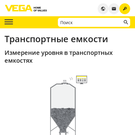
key
public
email
Транспортные емкости
Измерение уровня в транспортных
емкостях