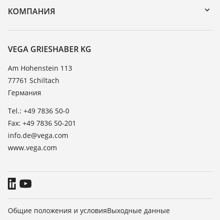
Поиск
Реестр стойкости
КОМПАНИЯ
Значения диэлектрической проницаемости
О компании VEGA
TeamViewer
Новости
VEGA GRIESHABER KG
Пресс-центр
Am Hohenstein 113
77761 Schiltach
Блог
Германия
Tel.: +49 7836 50-0
Fax: +49 7836 50-201
info.de@vega.com
www.vega.com
Общие положения и условия
Выходные данные