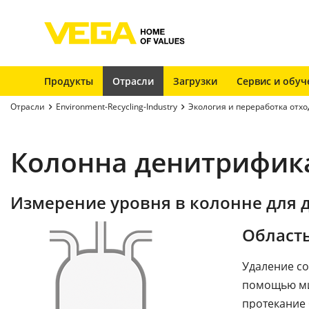
Продукты
Отрасли
Загрузки
Сервис и обуч
Отрасли
Environment-Recycling-Industry
Экология и переработка отхо
Колонна денитрифик
Измерение уровня в колонне для 
Област
Удаление со
помощью ми
протекание