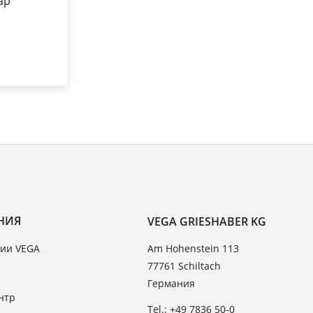
бар
НИЯ
VEGA GRIESHABER KG
ии VEGA
Am Hohenstein 113
77761 Schiltach
Германия
нтр
Tel.: +49 7836 50-0