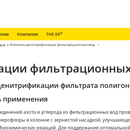
®
ение
Компания
THE 6X
Колонна денитрификации фильтрационных вод
дов
ации фильтрационных
денитрификации фильтрата полигон
ь применения
единений азота и углерода из фильтрационных вод пров
крофлоры в колонне с зернистой насадкой, улучшающе
 биохимических реакций. Для поддержания оптимально