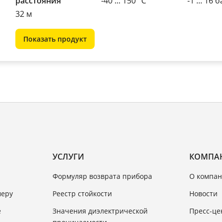
расстояния
-40 ... 150 °C
-1 ... 16 
32 м
Показать продукт
УСЛУГИ
КОМПА
Формуляр возврата прибора
О компан
меру
Реестр стойкости
Новости
e
Значения диэлектрической
Пресс-це