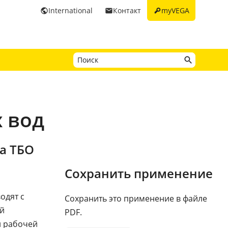
key
International
Контакт
myVEGA
public
email
 вод
а ТБО
Сохранить применение
одят с
Сохранить это применение в файле
й
PDF.
й рабочей