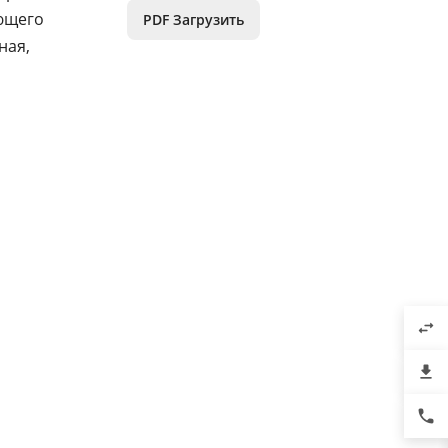
ающего
PDF Загрузить
ная,
swap_horiz
file_download
phone