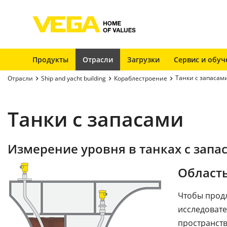
Продукты
Отрасли
Загрузки
Сервис и обуч
Танки с запасам
Отрасли
Ship and yacht building
Кораблестроение
Танки с запасами
Измерение уровня в танках с запа
Област
Чтобы продл
исследовате
пространств