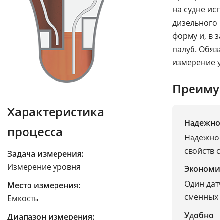
на судне ис
дизельного 
форму и, в 
палуб. Обяз
измерение 
Преиму
Характеристика
Надежно
процесса
Надежное
свойств 
Задача измерения:
Измерение уровня
Экономи
Один дат
Место измерения:
сменных 
Емкость
Удобно
Диапазон измерения: