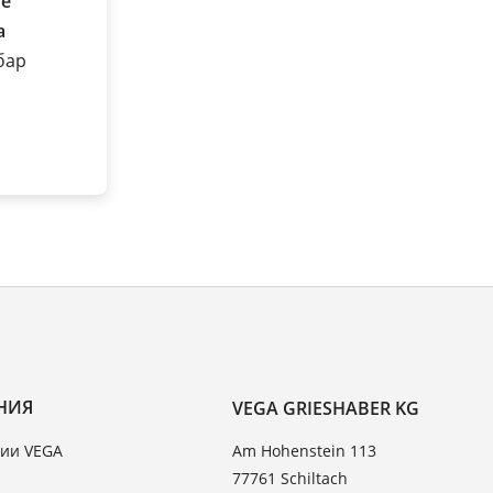
е
а
 бар
НИЯ
VEGA GRIESHABER KG
ии VEGA
Am Hohenstein 113
77761 Schiltach