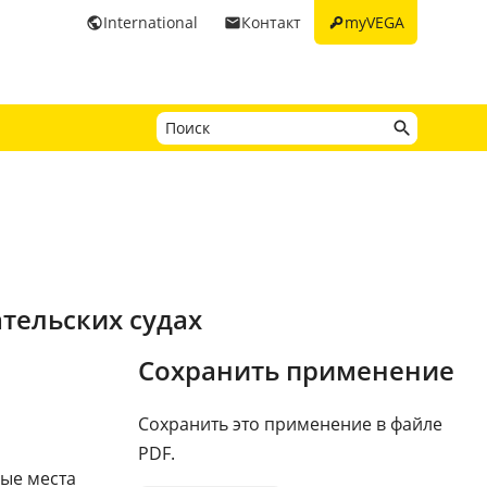
key
International
Контакт
myVEGA
public
email
тельских судах
Сохранить применение
Сохранить это применение в файле
PDF.
ные места