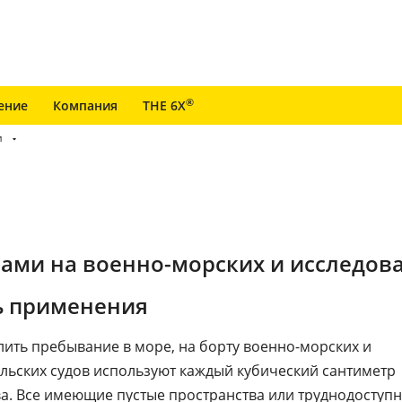
®
ение
Компания
THE 6X
и
сами на военно-морских и исследова
ь применения
ить пребывание в море, на борту военно-морских и
льских судов используют каждый кубический сантиметр
а. Все имеющие пустые пространства или труднодоступ