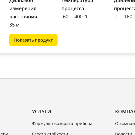
Диапазон
Температура
Давлени
измерения
процесса
процесс
расстояния
-60 ... 400 °C
-1 ... 160
35 м
Показать продукт
УСЛУГИ
КОМПА
Формуляр возврата прибора
О компан
меру
Реестр стойкости
Новости