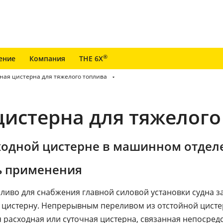
®
ение
Компания
THE 6X
ная цистерна для тяжелого топлива
цистерна для тяжелого
сходной цистерне в машинном отдел
ь применения
ливо для снабжения главной силовой установки судна 
ю цистерну. Непрерывным переливом из отстойной цист
 расходная или суточная цистерна, связанная непосред