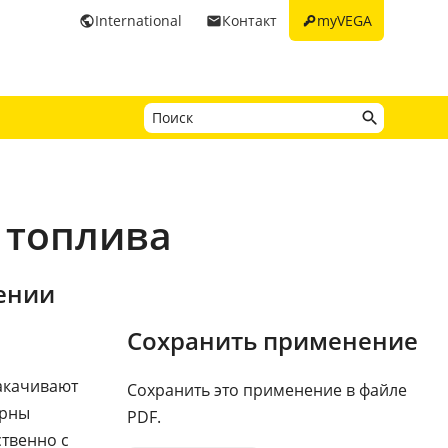
key
International
Контакт
myVEGA
public
email
 топлива
ении
Сохранить применение
закачивают
Сохранить это применение в файле
ерны
PDF.
ственно с