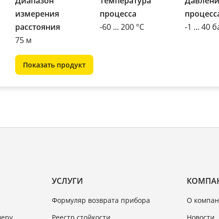
Диапазон
Температура
Давлени
измерения
процесса
процесс
расстояния
-60 ... 200 °C
-1 ... 40 
75 м
Показать продукт
УСЛУГИ
КОМПА
Формуляр возврата прибора
О компан
меру
Реестр стойкости
Новости