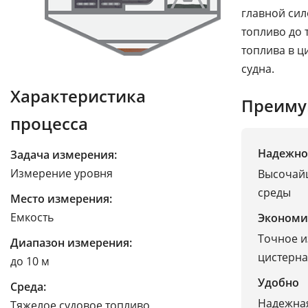
главной сил
топливо до 
топлива в ц
судна.
Характеристика
Преиму
процесса
Надежно
Задача измерения:
Измерение уровня
Высочайш
среды
Место измерения:
Емкость
Экономи
Точное и
Диапазон измерения:
цистерна
до 10 м
Удобно
Среда:
Надежная
Тяжелое судовое топливо