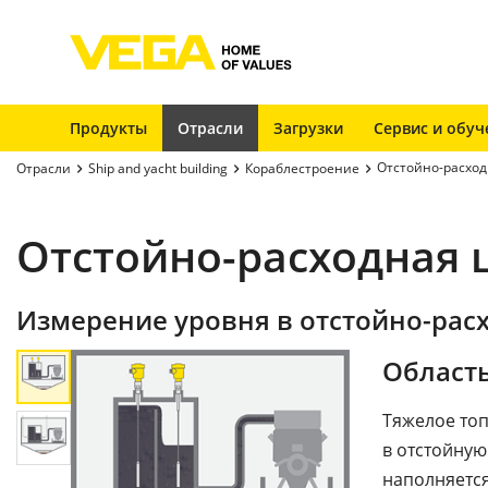
Продукты
Отрасли
Загрузки
Сервис и обуч
Отстойно-расход
Отрасли
Ship and yacht building
Кораблестроение
Отстойно-расходная 
Измерение уровня в отстойно-ра
Област
Тяжелое топ
в отстойну
наполняется