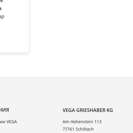
е
а
бар
НИЯ
VEGA GRIESHABER KG
ии VEGA
Am Hohenstein 113
77761 Schiltach