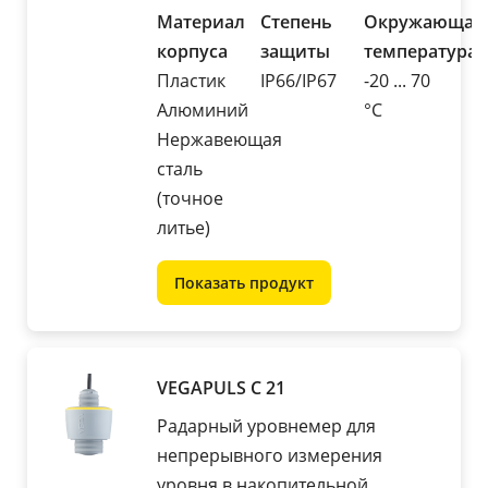
Материал
Степень
Окружающая
корпуса
защиты
температура
Пластик
IP66/IP67
-20 ... 70
Алюминий
°C
Нержавеющая
сталь
(точное
литье)
Показать продукт
VEGAPULS C 21
Радарный уровнемер для
непрерывного измерения
уровня в накопительной