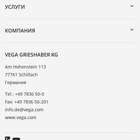
Поиск по серийному номеру
УСЛУГИ
DTM Collection/PACTware
Формуляр возврата прибора
Поиск
Реестр стойкости
КОМПАНИЯ
Значения диэлектрической проницаемости
О компании VEGA
TeamViewer
Новости
VEGA GRIESHABER KG
Пресс-центр
Am Hohenstein 113
77761 Schiltach
Блог
Германия
Tel.: +49 7836 50-0
Fax: +49 7836 50-201
info.de@vega.com
www.vega.com