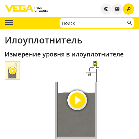
key
public
email
Илоуплотнитель
Измерение уровня в илоуплотнителе