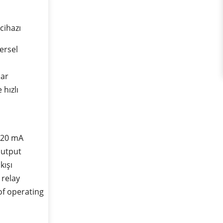
 cihazı
ersel
lar
hızlı
 20 mA
output
kışı
 relay
of operating