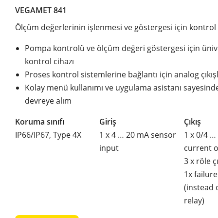
VEGAMET 841
Ölçüm değerlerinin işlenmesi ve göstergesi için kontrol
Pompa kontrolü ve ölçüm değeri göstergesi için üniv
kontrol cihazı
Proses kontrol sistemlerine bağlantı için analog çıkış
Kolay menü kullanımı ve uygulama asistanı sayesinde 
devreye alım
Koruma sınıfı
Giriş
Çıkış
IP66/IP67, Type 4X
1 x 4 … 20 mA sensor
1 x 0/4 …
input
current 
3 x röle çı
1x failure
(instead 
relay)