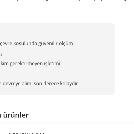
i
 çevre koşulunda güvenilir ölçüm
u
akım gerektirmeyen işletimi
e devreye alımı son derece kolaydır
 ürünler