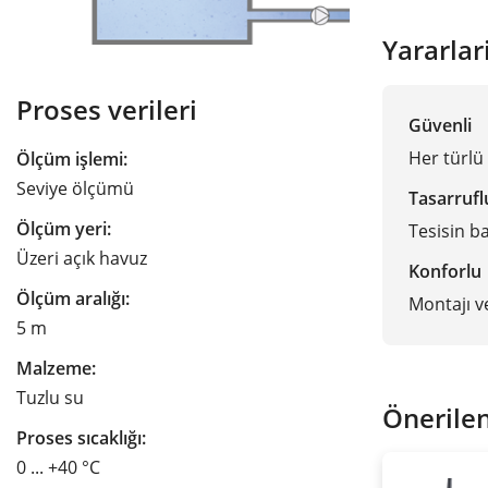
Yararlar
Proses verileri
Güvenli
Her türlü
Ölçüm işlemi:
Seviye ölçümü
Tasarrufl
Ölçüm yeri:
Tesisin b
Üzeri açık havuz
Konforlu
Ölçüm aralığı:
Montajı v
5 m
Malzeme:
Tuzlu su
Önerilen
Proses sıcaklığı:
0 ... +40 °C