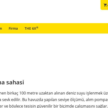
shopping_cart
®
im
Firma
THE 6X
a sahasi
men birkaç 100 metre uzaktan alınan deniz suyu işlenmek ü
a sevk edilir. Bu havuzda yapılan seviye ölçümü, alım pompa
 ve böylece tesisin güvenilir bir biçimde çalışmasını sağlar.