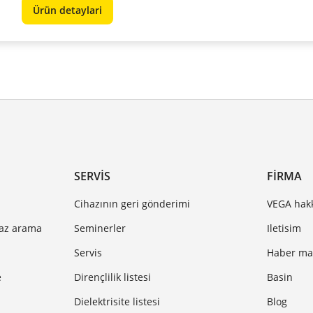
Ürün detaylari
SERVIS
FIRMA
Cihazının geri gönderimi
VEGA hak
haz arama
Seminerler
Iletisim
Servis
Haber mak
e
Dirençlilik listesi
Basin
Dielektrisite listesi
Blog