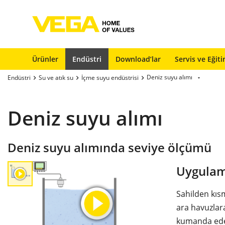
Ürünler
Endüstri
Download’lar
Servis ve Eğit
Deniz suyu alımı
Endüstri
Su ve atık su
İçme suyu endüstrisi
Deniz suyu alımı
Deniz suyu alımında seviye ölçümü
Uygulam
Sahilden kıs
ara havuzlar
kumanda eder