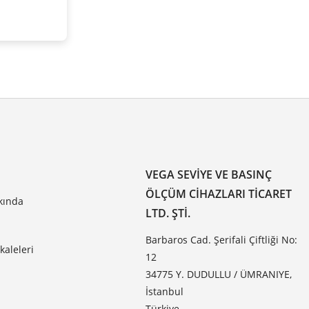
VEGA SEVIYE VE BASINÇ
ÖLÇÜM CIHAZLARI TICARET
kında
LTD. ŞTI.
Barbaros Cad. Şerifali Çiftliği No:
aleleri
12
34775 Y. DUDULLU / ÜMRANIYE,
İstanbul
Türkiye