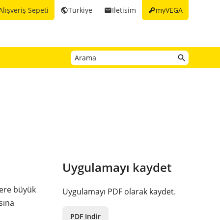
key
Alışveriş Sepeti
Türkiye
Iletisim
myVEGA
public
email
Uygulamayı kaydet
zere büyük
Uygulamayı PDF olarak kaydet.
sına
PDF Indir