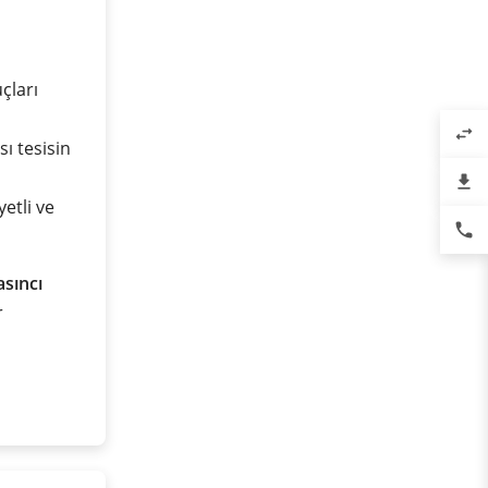
çları
swap_horiz
ı tesisin
file_download
yetli ve
phone
sıncı
r