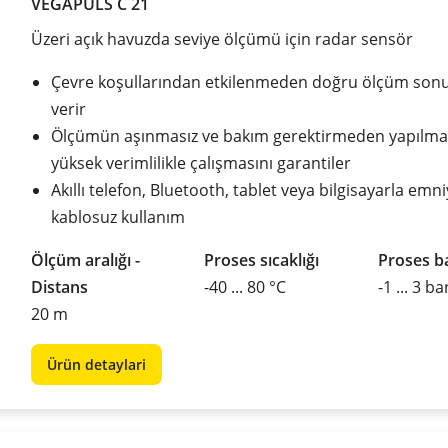
VEGAPULS C 21
Üzeri açık havuzda seviye ölçümü için radar sensör
Çevre koşullarından etkilenmeden doğru ölçüm sonu
verir
Ölçümün aşınmasız ve bakım gerektirmeden yapılmas
yüksek verimlilikle çalışmasını garantiler
Akıllı telefon, Bluetooth, tablet veya bilgisayarla emni
kablosuz kullanım
Ölçüm aralığı -
Proses sıcaklığı
Proses ba
Distans
-40 ... 80 °C
-1 ... 3 ba
20 m
Ürün detaylari