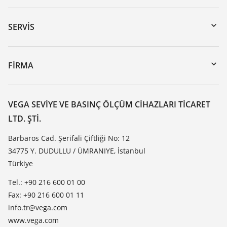
Download’lar
Seri numarası girerek cihaz arama
SERVIS
myVEGA
Cihazının geri gönderimi
DTM Collection/PACTware
Seminerler
FIRMA
Arama
Servis
VEGA hakkında
Dirençlilik listesi
Iletisim
VEGA SEVIYE VE BASINÇ ÖLÇÜM CIHAZLARI TICARET
Dielektrisite listesi
LTD. ŞTI.
Haber makaleleri
TeamViewer
Basin
Barbaros Cad. Şerifali Çiftliği No: 12
34775 Y. DUDULLU / ÜMRANIYE, İstanbul
Blog
Türkiye
Tel.: +90 216 600 01 00
Fax: +90 216 600 01 11
info.tr@vega.com
www.vega.com