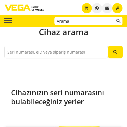
key
shopping_cart
public
email
Cihaz arama
search
Cihazınızın seri numarasını
bulabileceğiniz yerler