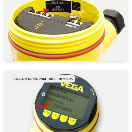
PLICSCOM MENÜSÜNDE “BILGI” KISMINDA