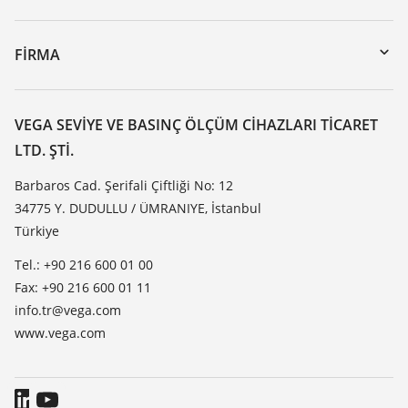
myVEGA
Cihazının geri gönderimi
DTM Collection/PACTware
Seminerler
FIRMA
Arama
Servis
VEGA hakkında
Dirençlilik listesi
Iletisim
VEGA SEVIYE VE BASINÇ ÖLÇÜM CIHAZLARI TICARET
Dielektrisite listesi
LTD. ŞTI.
Haber makaleleri
TeamViewer
Basin
Barbaros Cad. Şerifali Çiftliği No: 12
34775 Y. DUDULLU / ÜMRANIYE, İstanbul
Blog
Türkiye
Tel.: +90 216 600 01 00
Fax: +90 216 600 01 11
info.tr@vega.com
www.vega.com