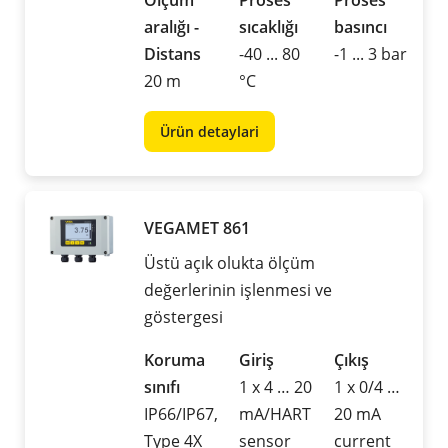
Ölçüm
Proses
Proses
aralığı -
sıcaklığı
basıncı
Distans
-40 ... 80
-1 ... 3 bar
20 m
°C
Ürün detaylari
VEGAMET 861
Üstü açık olukta ölçüm
değerlerinin işlenmesi ve
göstergesi
Koruma
Giriş
Çıkış
sınıfı
1 x 4 … 20
1 x 0/4 …
IP66/IP67,
mA/HART
20 mA
Type 4X
sensor
current