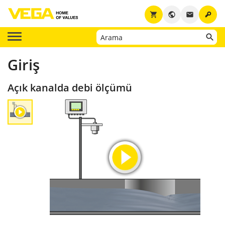
key
shopping_cart
public
email
Giriş
Açık kanalda debi ölçümü