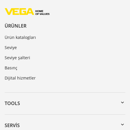
ÜRÜNLER
Ürün katalogları
Seviye
Seviye şalteri
Basınç
Dijital hizmetler
TOOLS
Download’lar
Seri numarası girerek cihaz arama
SERVIS