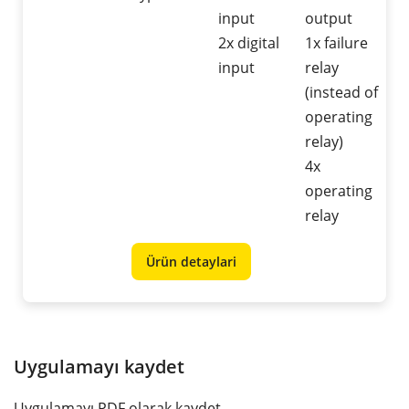
input
output
2x digital
1x failure
input
relay
(instead of
operating
relay)
4x
operating
relay
Ürün detaylari
Uygulamayı kaydet
Uygulamayı PDF olarak kaydet.