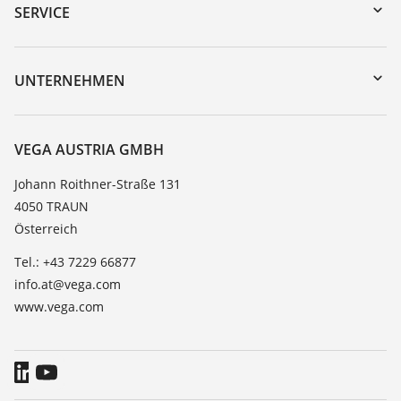
Gerätesuche (Seriennummer)
SERVICE
myVEGA
Geräterücksendung
DTM Collection/PACTware
Trainings
UNTERNEHMEN
Suche
Service
Karriere
Beständigkeitsliste
Über VEGA
VEGA AUSTRIA GMBH
Dielektrizitätszahlliste
Kontakt
Johann Roithner-Straße 131
TeamViewer
4050 TRAUN
News
Österreich
Presse
Tel.: +43 7229 66877
Blog
info.at@vega.com
www.vega.com