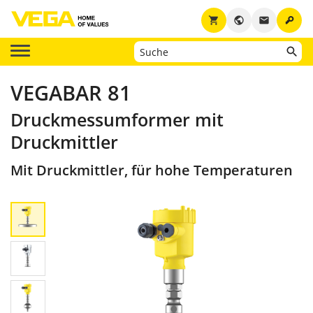
key
shopping_cart
public
email
VEGABAR 81
Druckmessumformer mit
Druckmittler
Mit Druckmittler, für hohe Temperaturen