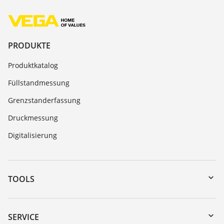
PRODUKTE
Produktkatalog
Füllstandmessung
Grenzstanderfassung
Druckmessung
Digitalisierung
TOOLS
Download-Center
Gerätesuche (Seriennummer)
SERVICE