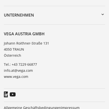
myVEGA
Geräterücksendung
DTM Collection/PACTware
Trainings
UNTERNEHMEN
Suche
Service
Karriere
Beständigkeitsliste
Über VEGA
VEGA AUSTRIA GMBH
Dielektrizitätszahlliste
Kontakt
Johann Roithner-Straße 131
TeamViewer
4050 TRAUN
News
Österreich
Presse
Tel.: +43 7229 66877
Blog
info.at@vega.com
www.vega.com
Allgemeine Geschäftsbedingungen
Impressum