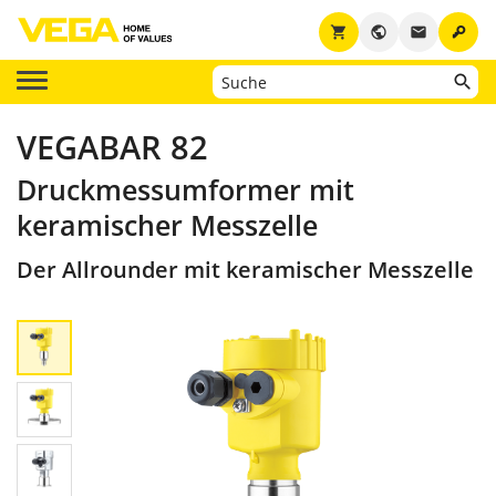
key
shopping_cart
public
email
VEGABAR 82
Druckmessumformer mit
keramischer Messzelle
Der Allrounder mit keramischer Messzelle