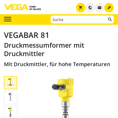
key
shopping_cart
public
email
VEGABAR 81
Druckmessumformer mit
Druckmittler
Mit Druckmittler, für hohe Temperaturen