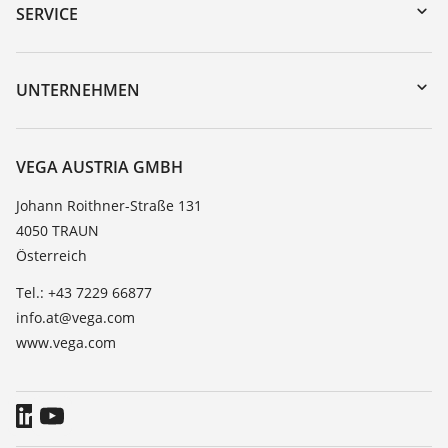
Gerätesuche (Seriennummer)
SERVICE
myVEGA
Geräterücksendung
DTM Collection/PACTware
Trainings
UNTERNEHMEN
Suche
Service
Karriere
Beständigkeitsliste
Über VEGA
VEGA AUSTRIA GMBH
Dielektrizitätszahlliste
Kontakt
Johann Roithner-Straße 131
TeamViewer
4050 TRAUN
News
Österreich
Presse
Tel.: +43 7229 66877
Blog
info.at@vega.com
www.vega.com