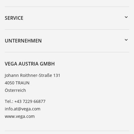
Download-Center
Gerätesuche (Seriennummer)
SERVICE
myVEGA
Geräterücksendung
DTM Collection/PACTware
Trainings
UNTERNEHMEN
Suche
Service
Karriere
Beständigkeitsliste
Über VEGA
VEGA AUSTRIA GMBH
Dielektrizitätszahlliste
Kontakt
Johann Roithner-Straße 131
TeamViewer
4050 TRAUN
News
Österreich
Presse
Tel.: +43 7229 66877
Blog
info.at@vega.com
www.vega.com