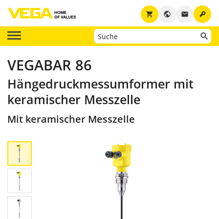
key
shopping_cart
public
email
VEGABAR 86
Hängedruckmessumformer mit
keramischer Messzelle
Mit keramischer Messzelle