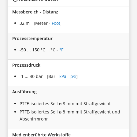
Messbereich - Distanz
32 m
Meter
-
Foot
[
]
Prozesstemperatur
-50 ... 150 °C
°C
-
°F
[
]
Prozessdruck
-1 ... 40 bar
Bar
-
kPa
-
psi
[
]
Ausführung
PTFE-isoliertes Seil ø 8 mm mit Straffgewicht
PTFE-isoliertes Seil ø 8 mm mit Straffgewicht und
Abschirmrohr
Medienberührte Werkstoffe