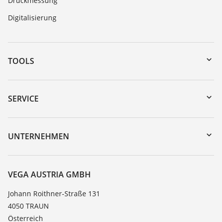
Druckmessung
Digitalisierung
TOOLS
Download-Center
Gerätesuche (Seriennummer)
SERVICE
myVEGA
Geräterücksendung
DTM Collection/PACTware
Trainings
UNTERNEHMEN
Suche
Service
Karriere
Beständigkeitsliste
Über VEGA
VEGA AUSTRIA GMBH
Dielektrizitätszahlliste
Kontakt
Johann Roithner-Straße 131
TeamViewer
4050 TRAUN
News
Österreich