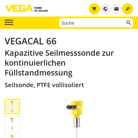
key
shopping_cart
public
email
VEGACAL 66
Kapazitive Seilmesssonde zur
kontinuierlichen
Füllstandmessung
Seilsonde, PTFE vollisoliert