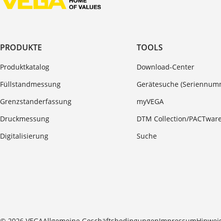
PRODUKTE
TOOLS
Produktkatalog
Download-Center
Füllstandmessung
Gerätesuche (Seriennum
Grenzstanderfassung
myVEGA
Druckmessung
DTM Collection/PACTwar
Digitalisierung
Suche
© 2026 VEGA
Allgemeine Geschäftsbedingungen
Impressum
Hinwei