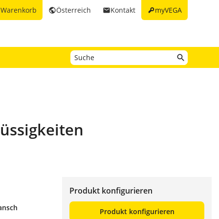
key
Warenkorb
Österreich
Kontakt
myVEGA
t
public
email
üssigkeiten
Produkt konfigurieren
lansch
Produkt konfigurieren