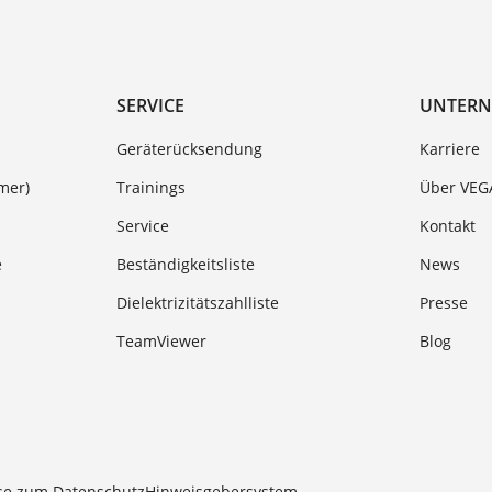
SERVICE
UNTER
Geräterücksendung
Karriere
mer)
Trainings
Über VEG
Service
Kontakt
e
Beständigkeitsliste
News
Dielektrizitätszahlliste
Presse
TeamViewer
Blog
se zum Datenschutz
Hinweisgebersystem