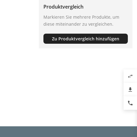
Produktvergleich
Markieren Sie mehrere Produkte, um
diese miteinander zu vergleichen.
Zu Produktvergleich hinzufügen
swap_horiz
file_download
phone