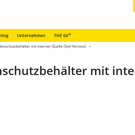
®
ining
Unternehmen
THE 6X
enschutzbehälter mit interner Quelle (Seil-Version)
schutzbehälter mit inter