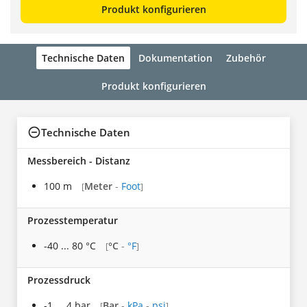
Produkt konfigurieren
Technische Daten
Dokumentation
Zubehör
Produkt konfigurieren
Technische Daten
Messbereich - Distanz
100 m
Meter
-
Foot
[
]
Prozesstemperatur
-40 ... 80 °C
°C
-
°F
[
]
Prozessdruck
-1 ... 4 bar
Bar
-
kPa
-
psi
[
]