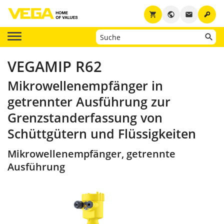
key
shopping_cart
public
email
VEGAMIP R62
Mikrowellenempfänger in
getrennter Ausführung zur
Grenzstanderfassung von
Schüttgütern und Flüssigkeiten
Mikrowellenempfänger, getrennte
Ausführung