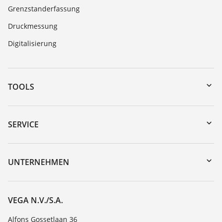
Grenzstanderfassung
Druckmessung
Digitalisierung
TOOLS
Download-Center
Gerätesuche (Seriennummer)
SERVICE
myVEGA
Geräterücksendung
DTM Collection/PACTware
Trainings
UNTERNEHMEN
Suche
Service
Über VEGA
Beständigkeitsliste
Kontakt
VEGA N.V./S.A.
Dielektrizitätszahlliste
News
Alfons Gossetlaan 36