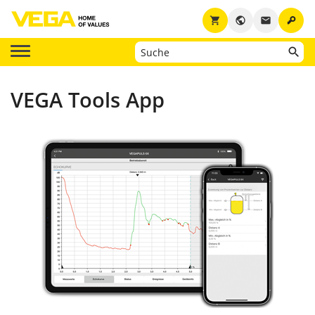
key
shopping_cart
public
email
VEGA Tools App