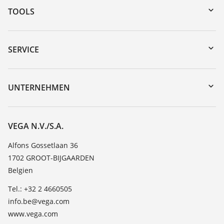
TOOLS
Download-Center
Gerätesuche (Seriennummer)
SERVICE
myVEGA
Geräterücksendung
DTM Collection/PACTware
Trainings
UNTERNEHMEN
Suche
Service
Über VEGA
Beständigkeitsliste
Kontakt
VEGA N.V./S.A.
Dielektrizitätszahlliste
News
Alfons Gossetlaan 36
TeamViewer
1702 GROOT-BIJGAARDEN
Presse
Belgien
Blog
Tel.: +32 2 4660505
info.be@vega.com
www.vega.com