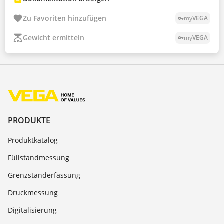
Zu Favoriten hinzufügen
my
VEGA
vpn_key
Gewicht ermitteln
my
VEGA
vpn_key
PRODUKTE
Produktkatalog
Füllstandmessung
Grenzstanderfassung
Druckmessung
Digitalisierung