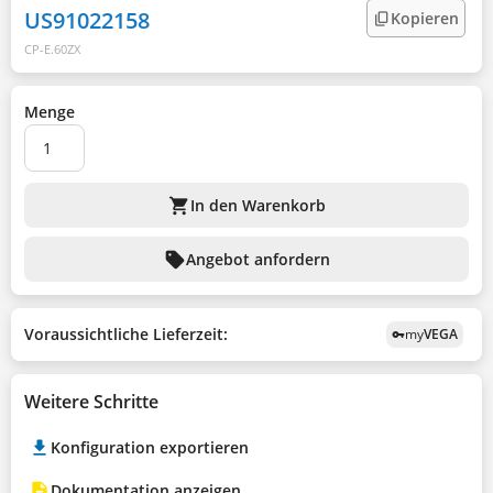
US91022158
Kopieren
CP-E.60ZX
Menge
shopping_cart
In den Warenkorb
sell
Angebot anfordern
Voraussichtliche Lieferzeit:
my
VEGA
vpn_key
Weitere Schritte
Konfiguration exportieren
Dokumentation anzeigen