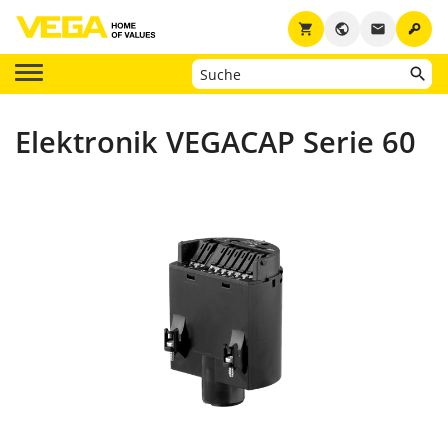
key
shopping_cart
public
email
Elektronik VEGACAP Serie 60