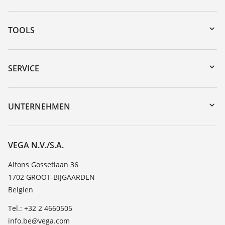
TOOLS
Download-Center
Gerätesuche (Seriennummer)
SERVICE
myVEGA
Geräterücksendung
DTM Collection/PACTware
Trainings
UNTERNEHMEN
Suche
Service
Über VEGA
Beständigkeitsliste
Kontakt
VEGA N.V./S.A.
Dielektrizitätszahlliste
News
Alfons Gossetlaan 36
TeamViewer
1702 GROOT-BIJGAARDEN
Presse
Belgien
Blog
Tel.: +32 2 4660505
info.be@vega.com