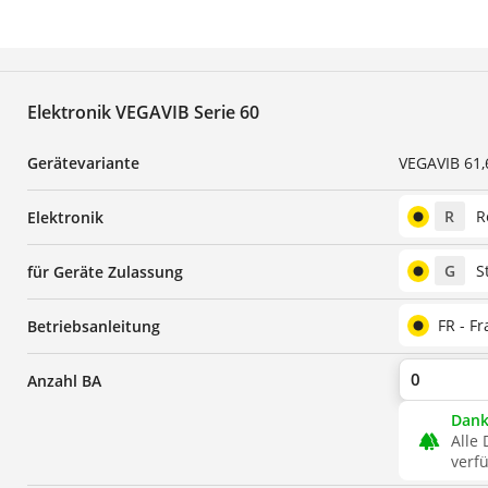
Elektronik VEGAVIB Serie 60
Gerätevariante
VEGAVIB 61,6
R
R
Elektronik
G
S
für Geräte Zulassung
FR - F
Betriebsanleitung
Anzahl BA
Danke
forest
Alle 
verf