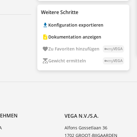
Weitere Schritte
Konfiguration exportieren
Dokumentation anzeigen
Zu Favoriten hinzufügen
my
VEGA
vpn_key
Gewicht ermitteln
my
VEGA
vpn_key
NEHMEN
VEGA N.V./S.A.
A
Alfons Gossetlaan 36
1702 GROOT-BIJGAARDEN