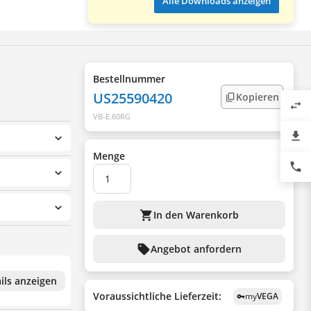
Alle Downloads anzeigen
Bestellnummer
US25590420
Kopieren
swap_horiz
VB-E.60RG
file_download
Menge
phone
shopping_cart
In den Warenkorb
sell
Angebot anfordern
ils anzeigen
Voraussichtliche Lieferzeit:
my
VEGA
vpn_key