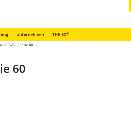
®
ining
Unternehmen
THE 6X
nik VEGAVIB Serie 60
ie 60