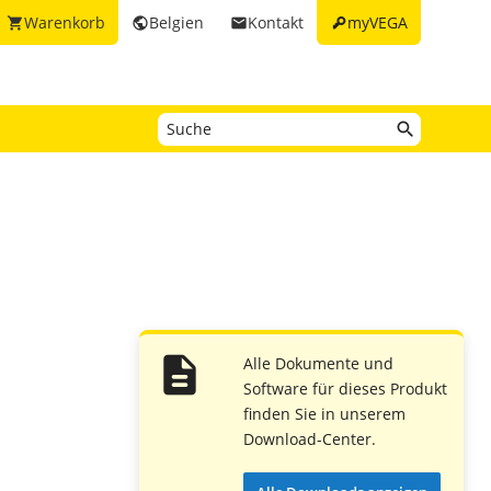
key
Warenkorb
Belgien
Kontakt
myVEGA
shopping_cart
public
email
Alle Dokumente und
Software für dieses Produkt
finden Sie in unserem
Download-Center.