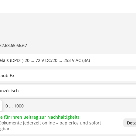
2,63,65,66,67
elais (DPDT) 20 ... 72 V DC/20 ... 253 V AC (3A)
taub Ex
ranzösisch
0 ... 1000
 für Ihren Beitrag zur Nachhaltigkeit!
Dokumente jederzeit online – papierlos und sofort
Deta
ügbar.