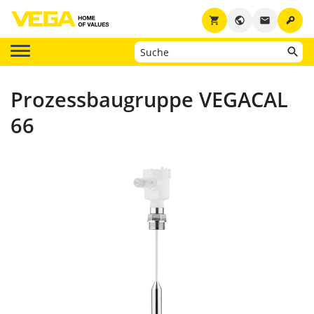
key
shopping_cart
public
email
Prozessbaugruppe VEGACAL
66