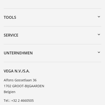
TOOLS
Download-Center
Gerätesuche (Seriennummer)
SERVICE
myVEGA
Geräterücksendung
DTM Collection/PACTware
Trainings
UNTERNEHMEN
Suche
Service
Über VEGA
Beständigkeitsliste
Kontakt
VEGA N.V./S.A.
Dielektrizitätszahlliste
News
Alfons Gossetlaan 36
TeamViewer
1702 GROOT-BIJGAARDEN
Presse
Belgien
Blog
Tel.: +32 2 4660505