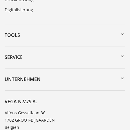
Digitalisierung
TOOLS
Download-Center
Gerätesuche (Seriennummer)
SERVICE
myVEGA
Geräterücksendung
DTM Collection/PACTware
Trainings
UNTERNEHMEN
Suche
Service
Über VEGA
Beständigkeitsliste
Kontakt
VEGA N.V./S.A.
Dielektrizitätszahlliste
News
Alfons Gossetlaan 36
TeamViewer
1702 GROOT-BIJGAARDEN
Presse
Belgien