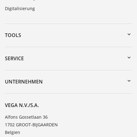
Digitalisierung
TOOLS
Download-Center
Gerätesuche (Seriennummer)
SERVICE
myVEGA
Geräterücksendung
DTM Collection/PACTware
Trainings
UNTERNEHMEN
Suche
Service
Über VEGA
Beständigkeitsliste
Kontakt
VEGA N.V./S.A.
Dielektrizitätszahlliste
News
Alfons Gossetlaan 36
TeamViewer
1702 GROOT-BIJGAARDEN
Presse
Belgien
Blog