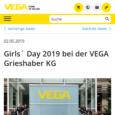
key
shopping_cart
public
email
Vorherige News
Nächste News
02.05.2019
Girls´ Day 2019 bei der VEGA
Grieshaber KG