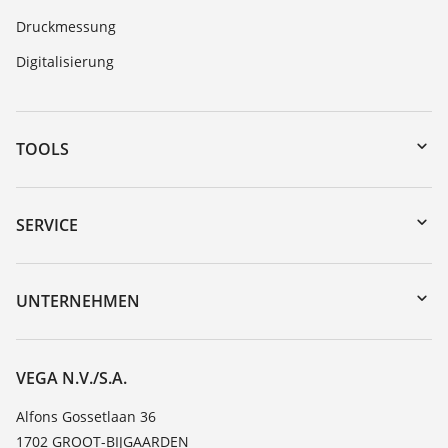
Druckmessung
Digitalisierung
TOOLS
Download-Center
Gerätesuche (Seriennummer)
SERVICE
myVEGA
Geräterücksendung
DTM Collection/PACTware
Trainings
UNTERNEHMEN
Suche
Service
Über VEGA
Beständigkeitsliste
Kontakt
VEGA N.V./S.A.
Dielektrizitätszahlliste
News
Alfons Gossetlaan 36
TeamViewer
1702 GROOT-BIJGAARDEN
Presse