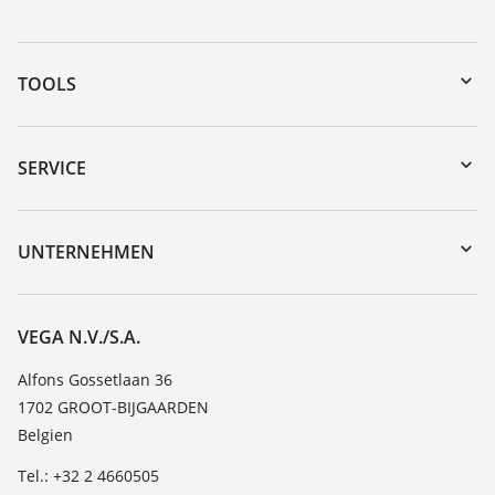
TOOLS
Download-Center
Gerätesuche (Seriennummer)
SERVICE
myVEGA
Geräterücksendung
DTM Collection/PACTware
Trainings
UNTERNEHMEN
Suche
Service
Über VEGA
Beständigkeitsliste
Kontakt
VEGA N.V./S.A.
Dielektrizitätszahlliste
News
Alfons Gossetlaan 36
TeamViewer
1702 GROOT-BIJGAARDEN
Presse
Belgien
Blog
Tel.: +32 2 4660505