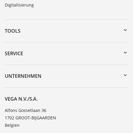
Digitalisierung
TOOLS
Download-Center
Gerätesuche (Seriennummer)
SERVICE
myVEGA
Geräterücksendung
DTM Collection/PACTware
Trainings
UNTERNEHMEN
Suche
Service
Über VEGA
Beständigkeitsliste
Kontakt
VEGA N.V./S.A.
Dielektrizitätszahlliste
News
Alfons Gossetlaan 36
TeamViewer
1702 GROOT-BIJGAARDEN
Presse
Belgien
Blog