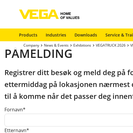
Products
Industries
Downloads
Service & Tra
Company
News & Events
Exhibitions
VEGATRUCK 2026
V
PÅMELDING
Registrer ditt besøk og meld deg på f
ettermiddag på lokasjonen nærmest de
til å komme når det passer deg innenf
Fornavn*
Etternavn*