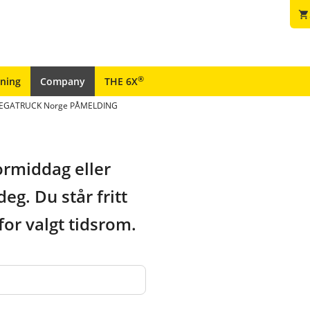
shopping_cart
®
ining
Company
THE 6X
EGATRUCK Norge PÅMELDING
ormiddag eller
g. Du står fritt
or valgt tidsrom.