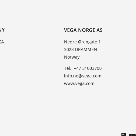
NY
VEGA NORGE AS
GA
Nedre Ørengate 11
3023 DRAMMEN
Norway
Tel.: +47 31003700
info.no@vega.com
www.vega.com