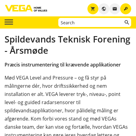
key
shopping_cart
public
email
Spildevands Teknisk Forening
- Årsmøde
Præcis instrumentering til krævende applikationer
Mød VEGA Level and Pressure – og få styr på
målingerne dér, hvor driftssikkerhed og nem
installation er alt. VEGA leverer tryk-, niveau-, point
level- og guided radarsensorer til
spildevandsapplikationer, hvor pålidelig måling er
afgørende. Kom forbi vores stand og mød VEGAs
danske team, der kan vise og fortælle, hvordan VEGAs
instrumentering kan gøre jeres hverdag lettere og