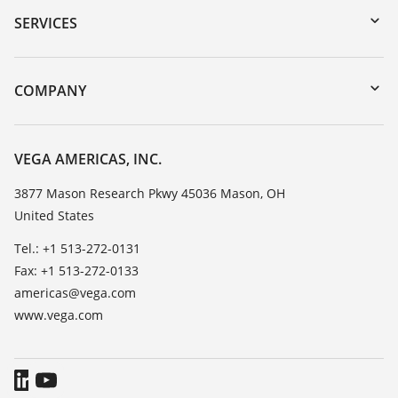
Serial number search
SERVICES
myVEGA
Instrument return
DTM Collection/PACTware
Training
COMPANY
Search
Service
Career Opportunities
Resistance list
About VEGA
VEGA AMERICAS, INC.
List of dielectric constants
Contact
3877 Mason Research Pkwy 45036 Mason, OH
TeamViewer
United States
News
Press
Tel.: +1 513-272-0131
Fax: +1 513-272-0133
Blog
americas@vega.com
www.vega.com