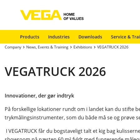
Products
Industries
Downloads
Service & Tra
Company
News, Events & Training
Exhibitions
VEGATRUCK 2026
VEGATRUCK 2026
Innovationer, der gør indtryk
På forskellige lokationer rundt om i landet kan du stift
trykmålingsinstrumenter, som du både må se og prøve se
I VEGATRUCK får du bogstaveligt talt et kig bag kulissern
showroom på næsten 60 m² fyldt med fungerende måleopstill