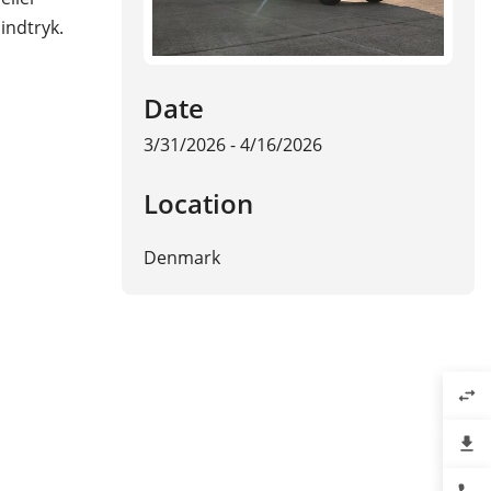
indtryk.
Date
3/31/2026 - 4/16/2026
Location
Denmark
swap_horiz
file_download