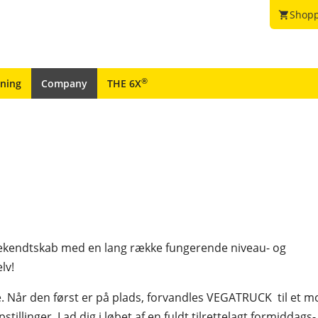
Shopp
shopping_cart
®
ining
Company
THE 6X
e bekendtskab med en lang række fungerende niveau- og
lv!
e. Når den først er på plads, forvandles VEGATRUCK til et mo
inger. Lad dig i løbet af en fuldt tilrettelagt formiddags- 