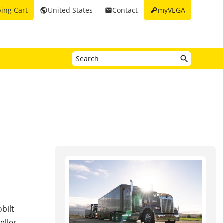
key
ing Cart
United States
Contact
myVEGA
public
email
bilt
eller