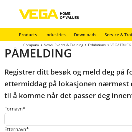
Products
Industries
Downloads
Service & Tra
Company
News, Events & Training
Exhibitions
VEGATRUCK 
PÅMELDING
Registrer ditt besøk og meld deg på f
ettermiddag på lokasjonen nærmest de
til å komme når det passer deg innenf
Fornavn*
Etternavn*