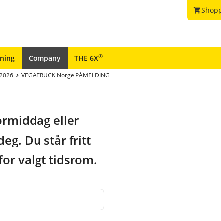
Shopp
shopping_cart
®
ining
Company
THE 6X
2026
VEGATRUCK Norge PÅMELDING
ormiddag eller
g. Du står fritt
or valgt tidsrom.