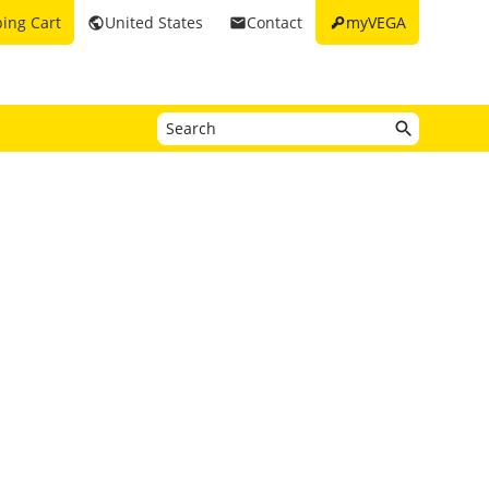
key
ing Cart
United States
Contact
myVEGA
public
email