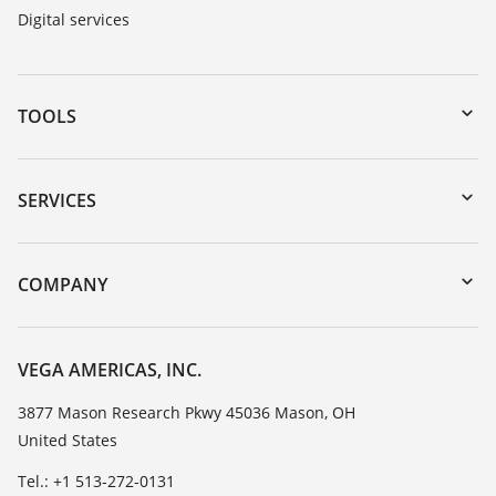
Digital services
TOOLS
Downloads
Serial number search
SERVICES
myVEGA
Instrument return
DTM Collection/PACTware
Training
COMPANY
Search
Service
Career Opportunities
Resistance list
About VEGA
VEGA AMERICAS, INC.
List of dielectric constants
Contact
3877 Mason Research Pkwy 45036 Mason, OH
TeamViewer
United States
News
Press
Tel.: +1 513-272-0131