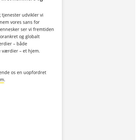
tjenester udvikler vi
nnem vores sans for
ennesker ser vi fremtiden
orankret og globalt
ærdier – både
værdier – et hjem.
sende os en uopfordret
om
.