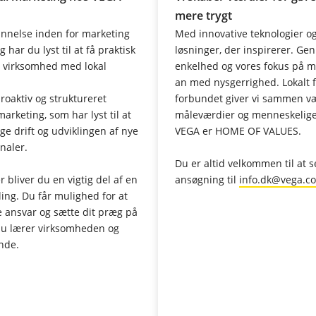
mere trygt
nnelse inden for marketing
Med innovative teknologier og 
har du lyst til at få praktisk
løsninger, der inspirerer. Ge
al virksomhed med lokal
enkelhed og vores fokus på m
an med nysgerrighed. Lokalt f
oaktiv og struktureret
forbundet giver vi sammen v
rketing, som har lyst til at
måleværdier og menneskelige 
ge drift og udviklingen af nye
VEGA er HOME OF VALUES.
naler.
Du er altid velkommen til at 
bliver du en vigtig del af en
ansøgning til
info.dk@vega.c
ling. Du får mulighed for at
e ansvar og sætte dit præg på
 du lærer virksomheden og
nde.