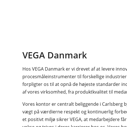
VEGA Danmark
Hos VEGA Danmark er vi drevet af at levere innov
procesmåleinstrumenter til forskellige industrier
forpligter os til at opnå de højeste standarder i
af vores virksomhed, fra produktkvalitet til meda
Vores kontor er centralt beliggende i Carlsberg b
vægt på værdierne respekt og kontinuerlig forbe
et positivt miljø sikrer VEGA, at medarbejdere få
vokse og trives i deres karrierer hos os. Vores ho