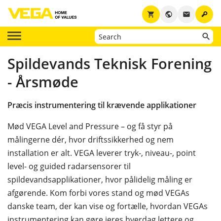
key
shopping_cart
public
email
Spildevands Teknisk Forening
- Årsmøde
Præcis instrumentering til krævende applikationer
Mød VEGA Level and Pressure – og få styr på
målingerne dér, hvor driftssikkerhed og nem
installation er alt. VEGA leverer tryk-, niveau-, point
level- og guided radarsensorer til
spildevandsapplikationer, hvor pålidelig måling er
afgørende. Kom forbi vores stand og mød VEGAs
danske team, der kan vise og fortælle, hvordan VEGAs
instrumentering kan gøre jeres hverdag lettere og