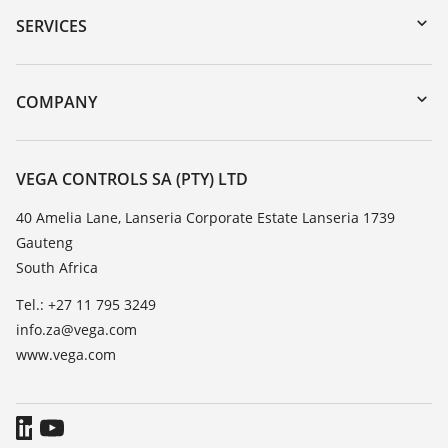
Serial number search
SERVICES
myVEGA
Instrument return
DTM Collection/PACTware
Training
COMPANY
Search
Repair
About VEGA
Resistance list
Contact
VEGA CONTROLS SA (PTY) LTD
List of dielectric constants
News
40 Amelia Lane, Lanseria Corporate Estate Lanseria 1739
TeamViewer
Gauteng
Press
South Africa
Blog
Tel.: +27 11 795 3249
info.za@vega.com
www.vega.com