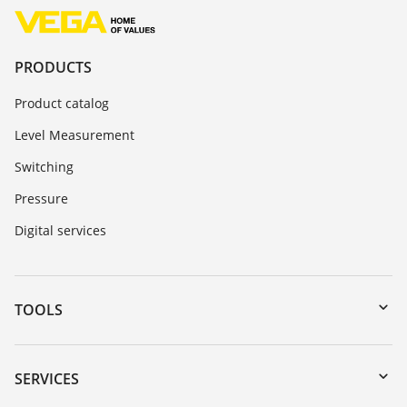
PRODUCTS
Product catalog
Level Measurement
Switching
Pressure
Digital services
TOOLS
Downloads
Serial number search
SERVICES