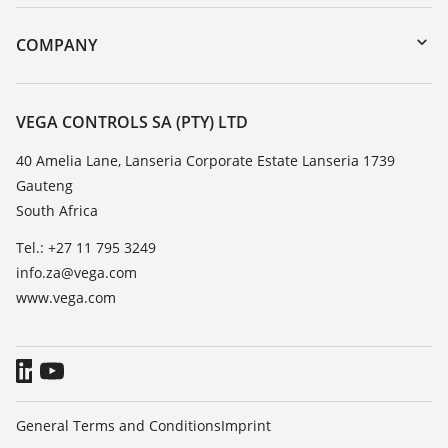
myVEGA
Instrument return
DTM Collection/PACTware
Training
COMPANY
Search
Repair
About VEGA
Resistance list
Contact
VEGA CONTROLS SA (PTY) LTD
List of dielectric constants
News
40 Amelia Lane, Lanseria Corporate Estate Lanseria 1739
TeamViewer
Gauteng
Press
South Africa
Blog
Tel.: +27 11 795 3249
info.za@vega.com
www.vega.com
General Terms and Conditions
Imprint