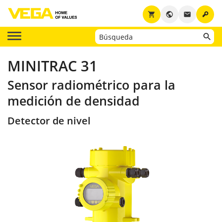
key
shopping_cart
public
email
MINITRAC 31
Sensor radiométrico para la
medición de densidad
Detector de nivel