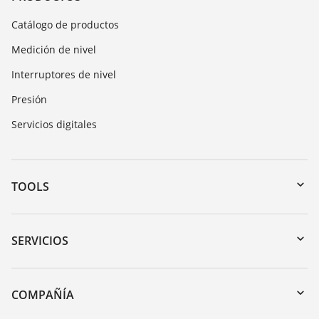
Catálogo de productos
Medición de nivel
Interruptores de nivel
Presión
Servicios digitales
TOOLS
Zona de descarga
Búsqueda por número de serie
SERVICIOS
myVEGA
Devolución de instrumentos
DTM Collection/PACTware
Cursos de formacion
COMPAÑÍA
Búsqueda
Servicio