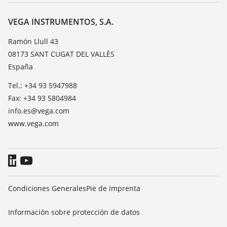
Acerca de VEGA
Lista de resistencias
Contacto
VEGA INSTRUMENTOS, S.A.
Medición del valor de constante dieléctrica
Notícias
Ramón Llull 43
TeamViewer
08173 SANT CUGAT DEL VALLÈS
Prensa
España
Blog
Tel.: +34 93 5947988
Fax: +34 93 5804984
info.es@vega.com
www.vega.com
Condiciones Generales
Pie de imprenta
Información sobre protección de datos