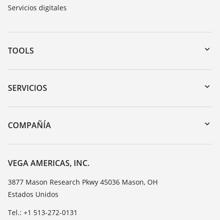
Servicios digitales
TOOLS
Zona de descarga
Búsqueda por número de serie
SERVICIOS
myVEGA
Devolución de instrumentos
DTM Collection/PACTware
Cursos de formacion
COMPAÑÍA
Búsqueda
Servicio
Acerca de VEGA
Lista de resistencias
Contacto
VEGA AMERICAS, INC.
Medición del valor de constante dieléctrica
Notícias
3877 Mason Research Pkwy 45036 Mason, OH
TeamViewer
Estados Unidos
Prensa
Blog
Tel.: +1 513-272-0131