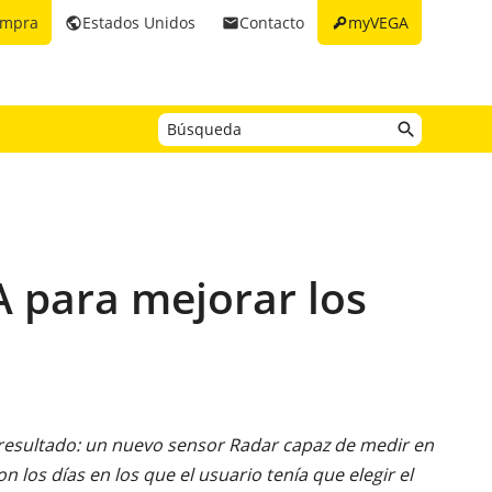
key
ompra
Estados Unidos
Contacto
myVEGA
public
email
A para mejorar los
 resultado: un nuevo sensor Radar capaz de medir en
n los días en los que el usuario tenía que elegir el