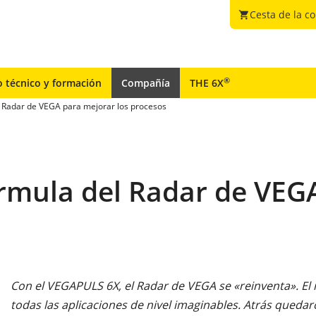
Cesta de la c
shopping_cart
®
o técnico y formación
Compañía
THE 6X
l Radar de VEGA para mejorar los procesos
órmula del Radar de VEG
Con el VEGAPULS 6X, el Radar de VEGA se «reinventa». El
todas las aplicaciones de nivel imaginables. Atrás quedaro