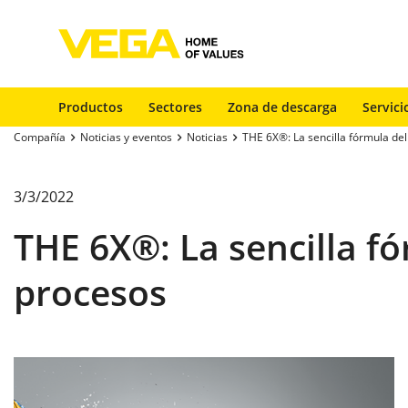
Productos
Sectores
Zona de descarga
Servici
Compañía
Noticias y eventos
Noticias
THE 6X®: La sencilla fórmula de
3/3/2022
THE 6X®: La sencilla f
procesos