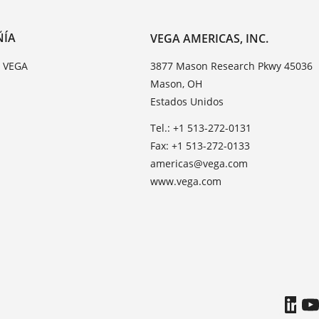
ÑÍA
VEGA AMERICAS, INC.
e VEGA
3877 Mason Research Pkwy 45036
Mason, OH
Estados Unidos
Tel.: +1 513-272-0131
Fax: +1 513-272-0133
americas@vega.com
www.vega.com