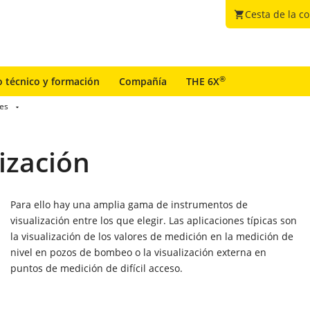
Cesta de la c
shopping_cart
®
o técnico y formación
Compañía
THE 6X
res
ización
Para ello hay una amplia gama de instrumentos de
visualización entre los que elegir. Las aplicaciones típicas son
la visualización de los valores de medición en la medición de
nivel en pozos de bombeo o la visualización externa en
puntos de medición de difícil acceso.