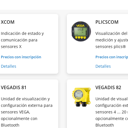
XCOM
PLICSCOM
Indicación de estado y
Visualización del
comunicación para
medición y ajust
sensores X
sensores plics®
Precios con inscripción
Precios con inscri
Detalles
Detalles
VEGADIS 81
VEGADIS 82
Unidad de visualización y
Unidad de visual
configuración externa para
configuración ex
sensores VEGA,
sensores 4 ... 2
opcionalmente con
opcionalmente c
Bluetooth
Bluetooth