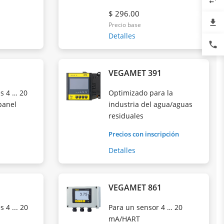
swap_horiz
$ 296.00
file_download
Precio base
Detalles
phone
VEGAMET 391
s 4 … 20
Optimizado para la
panel
industria del agua/aguas
residuales
Precios con inscripción
Detalles
VEGAMET 861
 4 ... 20
Para un sensor 4 … 20
mA/HART