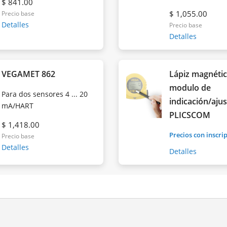
$ 841.00
$ 1,055.00
Precio base
Detalles
Precio base
Detalles
VEGAMET 862
Lápiz magnétic
modulo de
Para dos sensores 4 ... 20
indicación/aju
mA/HART
PLICSCOM
$ 1,418.00
Precios con inscri
Precio base
Detalles
Detalles