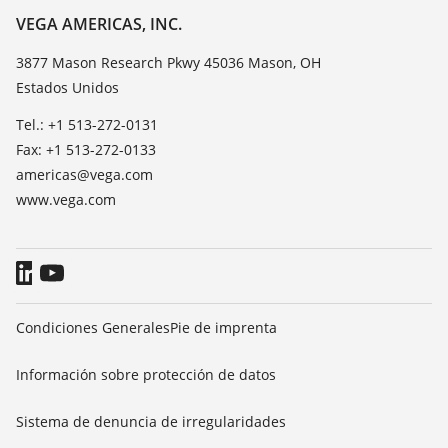
Lista de resistencias
Contacto
VEGA AMERICAS, INC.
Medición del valor de constante dieléctrica
Notícias
3877 Mason Research Pkwy 45036 Mason, OH
TeamViewer
Estados Unidos
Prensa
Blog
Tel.: +1 513-272-0131
Fax: +1 513-272-0133
americas@vega.com
www.vega.com
Condiciones Generales
Pie de imprenta
Información sobre protección de datos
Sistema de denuncia de irregularidades