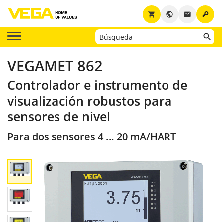
key
shopping_cart
public
email
VEGAMET 862
Controlador e instrumento de
visualización robustos para
sensores de nivel
Para dos sensores 4 ... 20 mA/HART