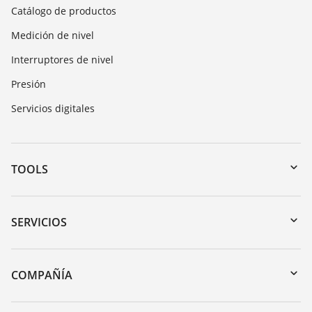
Catálogo de productos
Medición de nivel
Interruptores de nivel
Presión
Servicios digitales
TOOLS
Zona de descarga
Búsqueda por número de serie
SERVICIOS
myVEGA
Devolución de instrumentos
DTM Collection/PACTware
Cursos de formacion
COMPAÑÍA
Búsqueda
Servicio
Acerca de VEGA