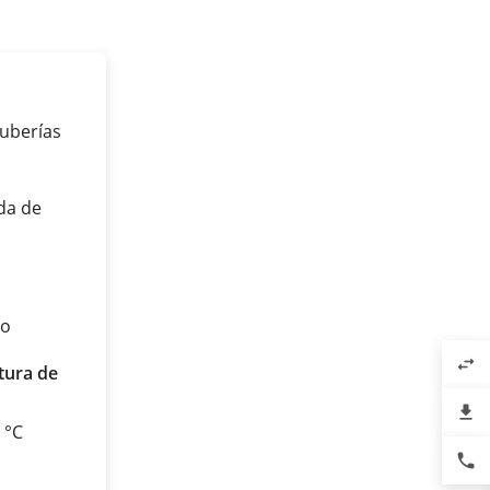
tuberías
lda de
co
swap_horiz
ura de
file_download
0 °C
phone