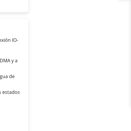
exión IO-
VDMA y a
agua de
s estados