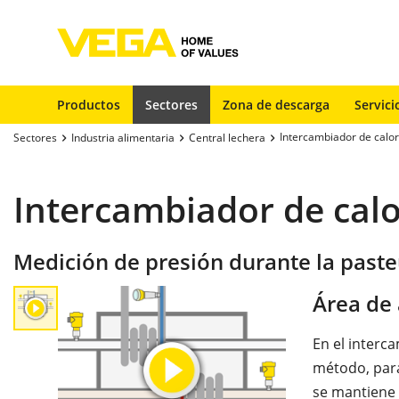
Productos
Sectores
Zona de descarga
Servici
Intercambiador de calor
Sectores
Industria alimentaria
Central lechera
Intercambiador de cal
Medición de presión durante la paste
Área de 
En el interca
método, para 
se mantiene 