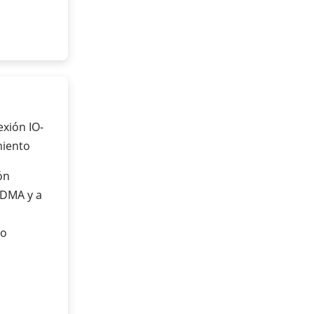
exión IO-
miento
ón
VDMA y a
co