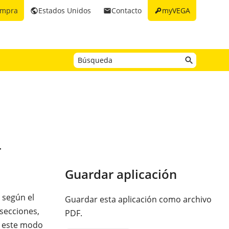
key
ompra
Estados Unidos
Contacto
myVEGA
public
email
r
Guardar aplicación
C según el
Guardar esta aplicación como archivo
 secciones,
PDF.
e este modo