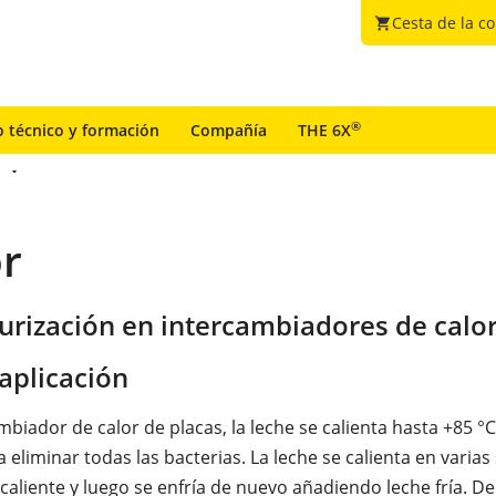
Cesta de la c
shopping_cart
®
o técnico y formación
Compañía
THE 6X
or
urización en intercambiadores de calo
aplicación
mbiador de calor de placas, la leche se calienta hasta +85 °
eliminar todas las bacterias. La leche se calienta en varias
caliente y luego se enfría de nuevo añadiendo leche fría. D