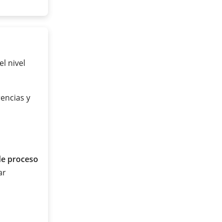
l nivel
encias y
de proceso
ar