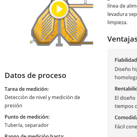
línea de ali
levadura sepa
limpieza.
Ventaja
Fiabilidad
Diseño hi
Datos de proceso
homologa
Rentabili
Tarea de medición:
Detección de nivel y medición de
El diseño
presión
tiempos d
Punto de medición:
Comodid
Tubería, separador
Fácil con
Rango de medición hasta: