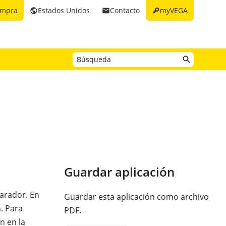
key
ompra
Estados Unidos
Contacto
myVEGA
public
email
Guardar aplicación
parador. En
Guardar esta aplicación como archivo
n. Para
PDF.
n en la