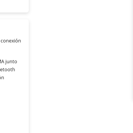
n conexión
MA junto
uetooth
ón