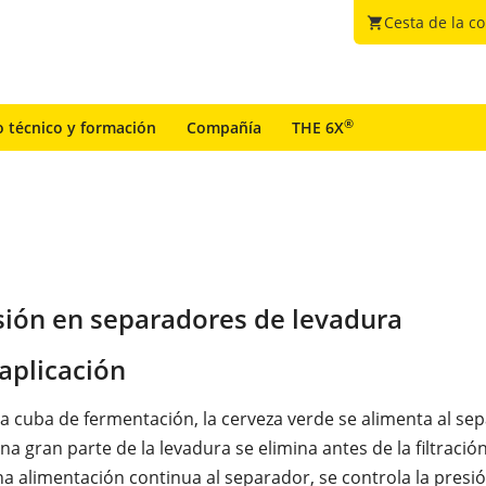
Cesta de la c
shopping_cart
®
o técnico y formación
Compañía
THE 6X
sión en separadores de levadura
aplicación
a cuba de fermentación, la cerveza verde se alimenta al se
na gran parte de la levadura se elimina antes de la filtració
na alimentación continua al separador, se controla la presió