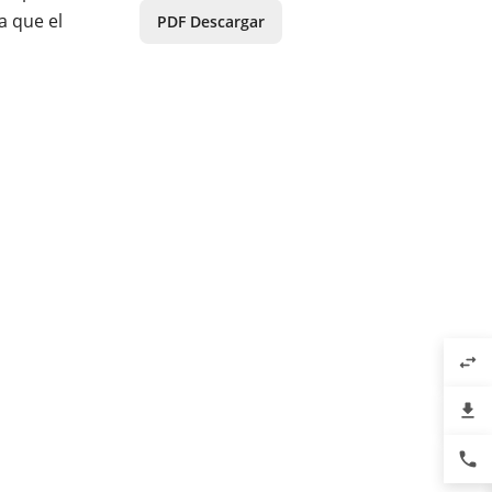
a que el
PDF Descargar
swap_horiz
file_download
phone