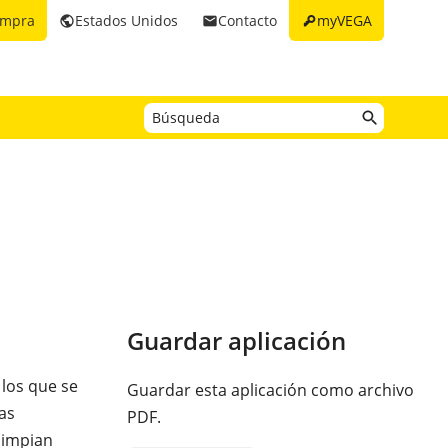
key
ompra
Estados Unidos
Contacto
myVEGA
public
email
Guardar aplicación
 los que se
Guardar esta aplicación como archivo
as
PDF.
limpian