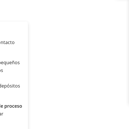
ontacto
 pequeños
os
depósitos
de proceso
ar