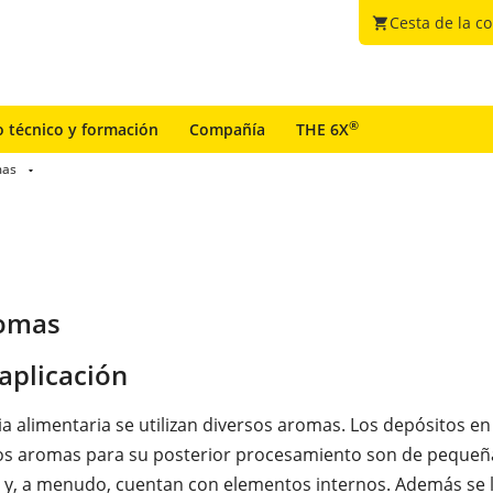
Cesta de la c
shopping_cart
®
o técnico y formación
Compañía
THE 6X
mas
romas
aplicación
ia alimentaria se utilizan diversos aromas. Los depósitos en
os aromas para su posterior procesamiento son de pequeñ
y, a menudo, cuentan con elementos internos. Además se 